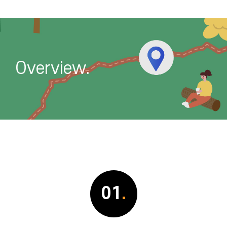
Overview.
01
.