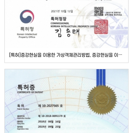
[특허]증강현실을 이용한 가상객체관리방법, 증강현실을 이용한 행사 관리방법및모바일단말