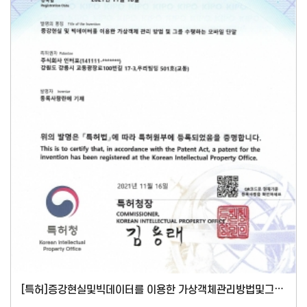
[특허]증강현실및빅데이터를 이용한 가상객체관리방법및그를 수행하는 모바일