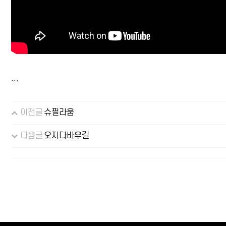
...
이전글
슈필라움
다음글
오지다바우길