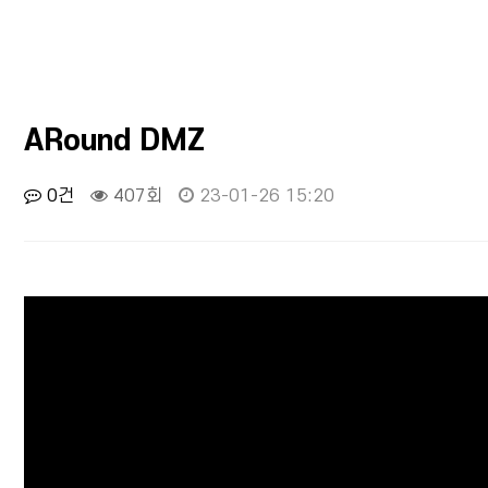
ARound DMZ
0건
407회
23-01-26 15:20